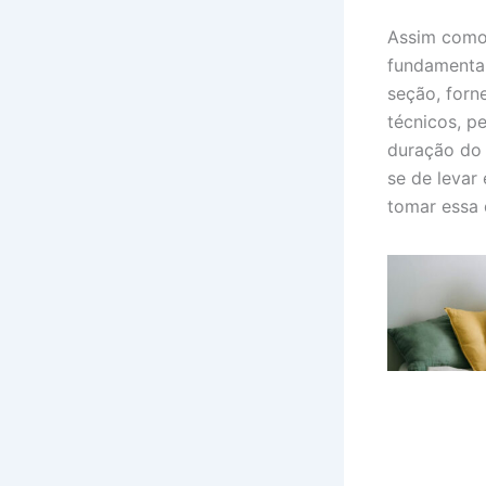
Assim como 
fundamental
seção, forn
técnicos, p
duração do 
se de levar 
tomar essa 