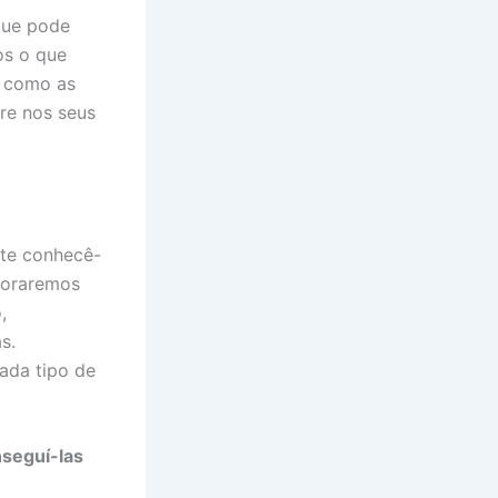
que pode
os o que
á como as
tre nos seus
nte conhecê-
loraremos
,
s.
ada tipo de
seguí-las