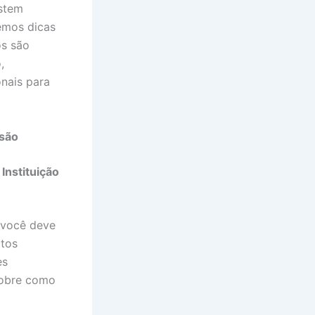
istem
emos dicas
os são
,
nais para
ssão
Instituição
 você deve
itos
es
sobre como