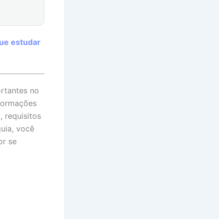
ue estudar
ortantes no
nformações
, requisitos
uia, você
or se