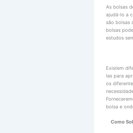
As bolsas d
ajudá-lo a 
são bolsas 
bolsas pode
estudos sem
Existem dif
las para ap
os diferent
necessidade
Forneceremo
bolsa e ond
Como Sol