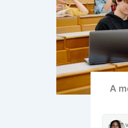
A me
V