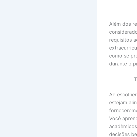
Além dos re
considerado
requisitos 
extracurric
como se pre
durante o p
T
Ao escolher
estejam ali
forneceremo
Você aprend
acadêmicos,
decisões be