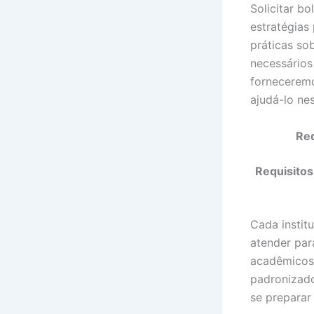
Solicitar b
estratégias
práticas so
necessários
forneceremo
ajudá-lo ne
Req
Requisitos
Cada instit
atender par
acadêmicos
padronizad
se preparar