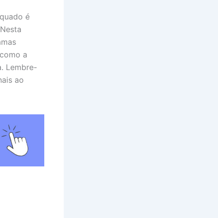
equado é
 Nesta
ramas
, como a
a. Lembre-
nais ao