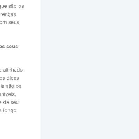
que são os
erenças
com seus
os seus
a alinhado
os dicas
is são os
níveis,
a de seu
a longo