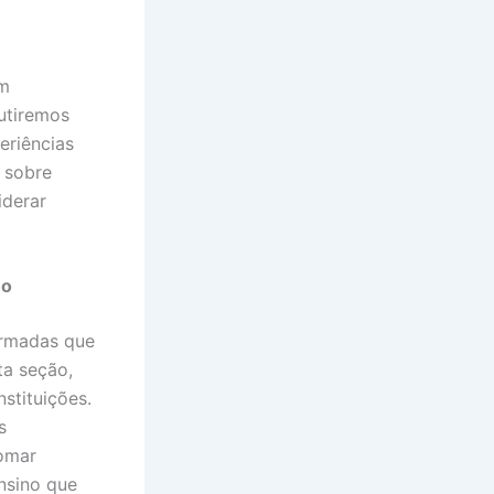
em
cutiremos
eriências
s sobre
iderar
no
formadas que
ta seção,
stituições.
s
tomar
nsino que