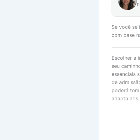
P
Se você se 
com base n
Escolher a 
seu caminho
essenciais 
de admissão
poderá toma
adapta aos 