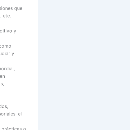
siones que
 etc.
ditivo y
 como
udiar y
ordial,
nen
s,
dos,
riales, el
 prácticas o