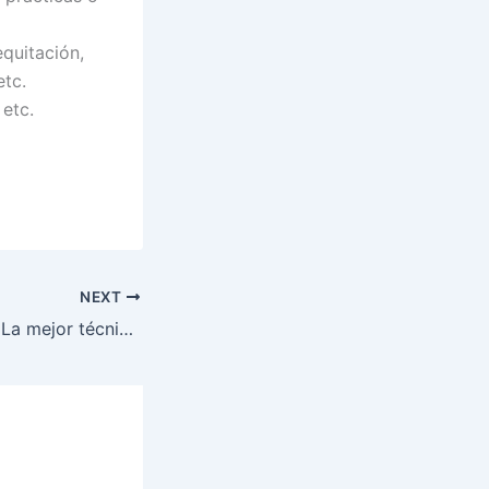
equitación,
etc.
 etc.
NEXT
Método Cornell – La mejor técnica para tomar apuntes