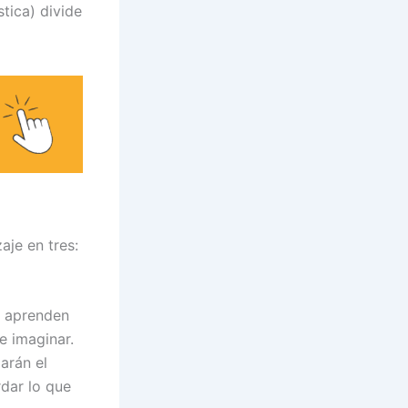
tica) divide
aje en tres:
y aprenden
e imaginar.
arán el
rdar lo que