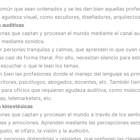
omún que sean ordenados y se les den bien aquellas profe
 agudeza visual, como escultores, diseñadores, arquitectos,
 auditivas
onas que captan y procesan el mundo mediante el canal au
 mediante sonidos.
er personas tranquilas y calmas, que aprenden lo que oyen
s casi de forma literal. Por ello, necesitan silencio para est
 escuchar o que le lean los temas.
n bien las profesiones donde el manejo del lenguaje es prim
itores, psicólogos, abogados, docentes, etc. También tie
 para oficios que requieren agudeza auditiva, como músico
tas, telemarketers, etc.
 kinestésicas
onas que captan y procesan el mundo a través de los senti
nes y emociones. Aprenden mediante las percepciones senso
gusto, el olfato, la visión y la audición.
r personas distendidas y relajadas, que prefieren las clases