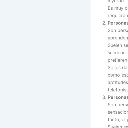
leyeron.
Es muy c
requieran
Personas
Son pers
aprenden
Suelen s
secuencia
prefieren
Se les da
como escr
aptitudes
telefonis
Personas
Son pers
sensacio
tacto, el 
Suelen se