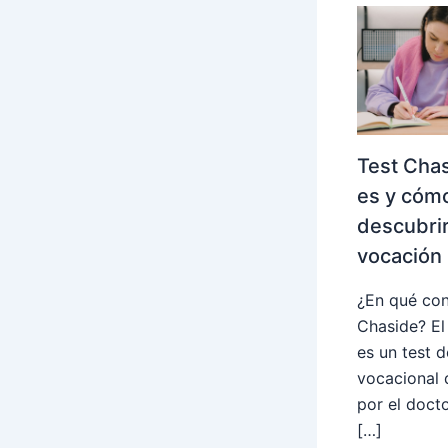
Test Cha
es y cóm
descubrir
vocación
¿En qué con
Chaside? El
es un test d
vocacional 
por el doct
[…]