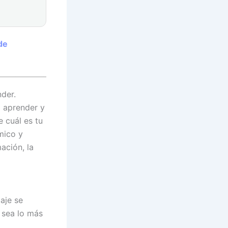
de
der.
a aprender y
 cuál es tu
mico y
ación, la
aje se
 sea lo más