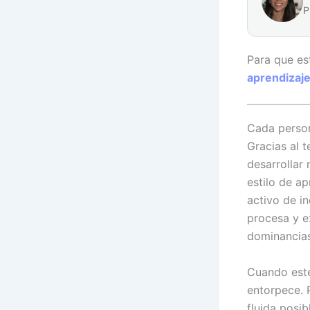
P
Para que es
aprendizaj
Cada person
Gracias al 
desarrollar
estilo de a
activo de i
procesa y e
dominancias
Cuando este
entorpece. 
fluida posib