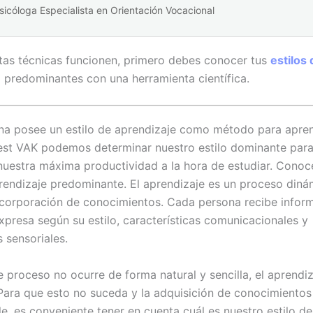
sicóloga Especialista en Orientación Vocacional
tas técnicas funcionen, primero debes conocer tus
estilos 
e
predominantes con una herramienta científica.
a posee un estilo de aprendizaje como método para apren
test VAK podemos determinar nuestro estilo dominante par
 nuestra máxima productividad a la hora de estudiar. Conoce
prendizaje predominante. El aprendizaje es un proceso diná
ncorporación de conocimientos. Cada persona recibe inform
xpresa según su estilo, características comunicacionales y
 sensoriales.
 proceso no ocurre de forma natural y sencilla, el aprendiz
Para que esto no suceda y la adquisición de conocimientos
le, es conveniente tener en cuenta cuál es nuestro estilo de