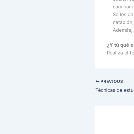
caminar m
Se les da
natación,
Además, t
¿Y tú qué er
Realiza el t
PREVIOUS