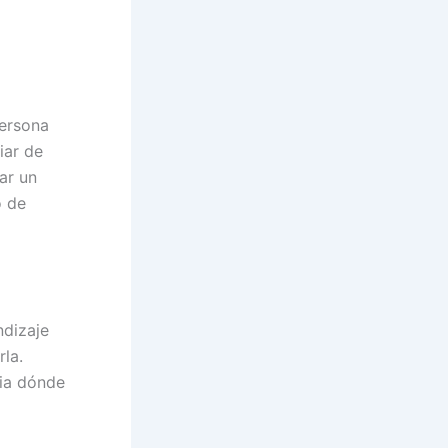
persona
iar de
ar un
o de
ndizaje
la.
cia dónde